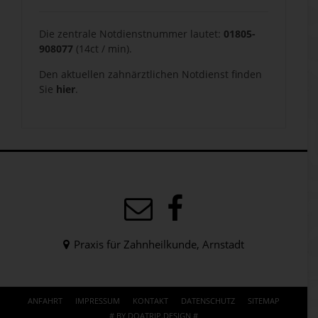
Die zentrale Notdienstnummer lautet:
01805-
908077
(14ct / min).
Den aktuellen zahnärztlichen Notdienst finden
Sie
hier
.
Praxis für Zahnheilkunde, Arnstadt
ANFAHRT
IMPRESSUM
KONTAKT
DATENSCHUTZ
SITEMAP
# BY DOATRIP.DESIGN #