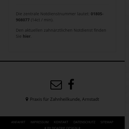
Die zentrale Notdienstnummer lautet:
01805-
908077
(14ct / min).
Den aktuellen zahnärztlichen Notdienst finden
Sie
hier
.
Praxis für Zahnheilkunde, Arnstadt
ANFAHRT
IMPRESSUM
KONTAKT
DATENSCHUTZ
SITEMAP
# BY DOATRIP.DESIGN #