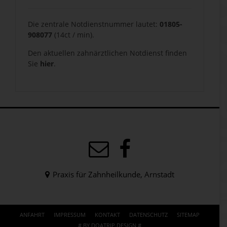
Die zentrale Notdienstnummer lautet:
01805-
908077
(14ct / min).
Den aktuellen zahnärztlichen Notdienst finden
Sie
hier
.
Praxis für Zahnheilkunde, Arnstadt
ANFAHRT
IMPRESSUM
KONTAKT
DATENSCHUTZ
SITEMAP
# BY DOATRIP.DESIGN #