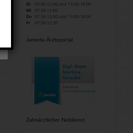
Di
07:30-12:00 und 13:00-18:00
Mi
07:30-12:00
Do
07:30-12:00 und 13:00-18:00
Fr
07:30-12:30
Jameda-Ärzteportal
Dipl.-Stom.
Martina
Straube
Zahnärzte
jameda
in Arnstadt auf
Zahnärztlicher Notdienst