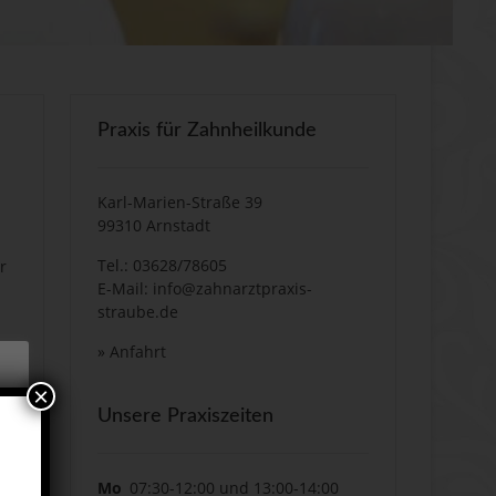
Praxis für Zahnheilkunde
Karl-Marien-Straße 39
99310 Arnstadt
m
Tel.: 03628/78605
r
E-Mail:
info@zahnarztpraxis-
straube.de
»
Anfahrt
×
Unsere Praxiszeiten
.
e
e
Mo
07:30-12:00 und 13:00-14:00